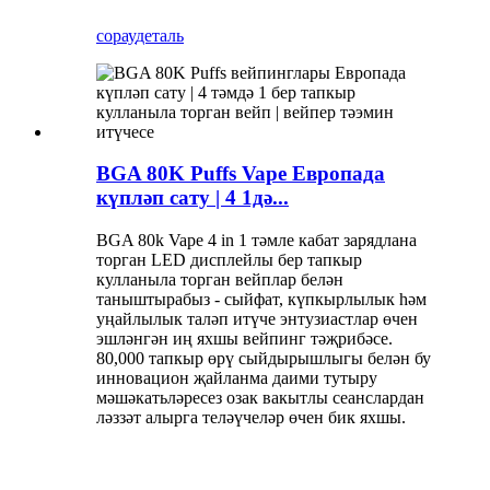
сорау
деталь
BGA 80K Puffs Vape Европада
күпләп сату | 4 1дә...
BGA 80k Vape 4 in 1 тәмле кабат зарядлана
торган LED дисплейлы бер тапкыр
кулланыла торган вейплар белән
таныштырабыз - сыйфат, күпкырлылык һәм
уңайлылык таләп итүче энтузиастлар өчен
эшләнгән иң яхшы вейпинг тәҗрибәсе.
80,000 тапкыр өрү сыйдырышлыгы белән бу
инновацион җайланма даими тутыру
мәшәкатьләресез озак вакытлы сеанслардан
ләззәт алырга теләүчеләр өчен бик яхшы.