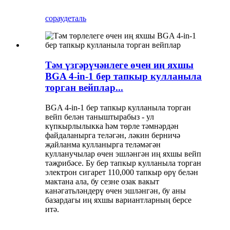
сорау
деталь
Тәм үзгәрүчәнлеге өчен иң яхшы
BGA 4-in-1 бер тапкыр кулланыла
торган вейплар...
BGA 4-in-1 бер тапкыр кулланыла торган
вейп белән таныштырабыз - ул
күпкырлылыкка һәм төрле тәмнәрдән
файдаланырга теләгән, ләкин берничә
җайланма кулланырга теләмәгән
кулланучылар өчен эшләнгән иң яхшы вейп
тәҗрибәсе. Бу бер тапкыр кулланыла торган
электрон сигарет 110,000 тапкыр өрү белән
мактана ала, бу сезне озак вакыт
канәгатьләндерү өчен эшләнгән, бу аны
базардагы иң яхшы вариантларның берсе
итә.