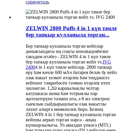
сорау
деталь
ZELWIN 2800 Puffs 4 in 1 күп тәмле
бер тапкыр кулланыла торган...
Бер тапкыр кулланыла торган вейплар
дөньясындагы иң соңгы инновациябезне
тәкъдим итәбез - ZELWIN 4 in 1 күп тәмле
бер тапкыр кулланыла торган вейп vs.
IVG
2400
4 in 1 күп тәмле вейплар. 2800 тапкыр
өрү һәм көчле 600 мАч батарея белән бу вейп
озак вакыт хезмәт итәрлек һәм тиңдәшсез
вейпинг тәҗрибәсен тәэмин итәрлек итеп
эшләнгән. 1,2Ω каршылыклы челтәр
катушкасы шома һәм тотрыклы пар
җитештерүне тәэмин итә, ә 8 мл электрон
сыеклык сыйдырышлыгы озак вакытлы
ләззәт алырга мөмкинлек бирә. Безнең
ZELWIN 4 in 1 бер тапкыр кулланыла торган
вейпны аерып торган нәрсә - аның
күпкырлылыгы. Ул авыздан үпкәгә (MTL)
һәм турыдан-туры үпкәгә (DL) вейплар өчен