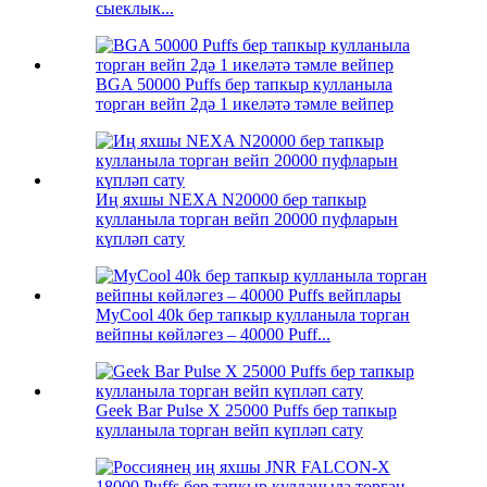
сыеклык...
BGA 50000 Puffs бер тапкыр кулланыла
торган вейп 2дә 1 икеләтә тәмле вейпер
Иң яхшы NEXA N20000 бер тапкыр
кулланыла торган вейп 20000 пуфларын
күпләп сату
MyCool 40k бер тапкыр кулланыла торган
вейпны көйләгез – 40000 Puff...
Geek Bar Pulse X 25000 Puffs бер тапкыр
кулланыла торган вейп күпләп сату