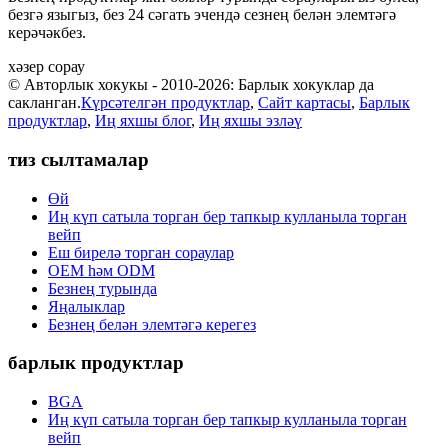
безгә языгыз, без 24 сәгать эчендә сезнең белән элемтәгә
керәчәкбез.
хәзер сорау
© Авторлык хокукы - 2010-2026: Барлык хокуклар да
сакланган.
Күрсәтелгән продуктлар
,
Сайт картасы
,
Барлык
продуктлар
,
Иң яхшы блог
,
Иң яхшы эзләү
тиз сылтамалар
Өй
Иң күп сатыла торган бер тапкыр кулланыла торган
вейп
Еш бирелә торган сораулар
OEM һәм ODM
Безнең турында
Яңалыклар
Безнең белән элемтәгә керегез
барлык продуктлар
BGA
Иң күп сатыла торган бер тапкыр кулланыла торган
вейп