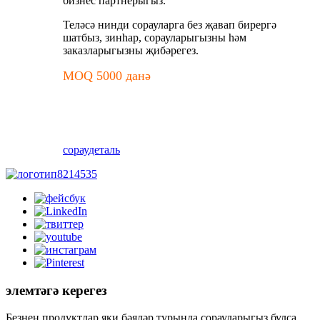
бизнес партнерыгыз.
Теләсә нинди сорауларга без җавап бирергә
шатбыз, зинһар, сорауларыгызны һәм
заказларыгызны җибәрегез.
MOQ 5000 данә
сорау
деталь
элемтәгә керегез
Безнең продуктлар яки бәяләр турында сорауларыгыз булса,