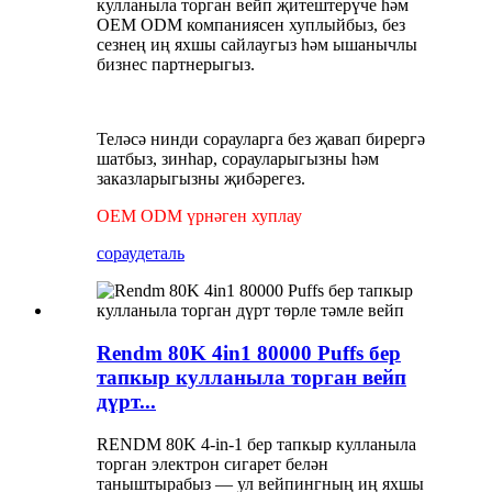
кулланыла торган вейп җитештерүче һәм
OEM ODM компаниясен хуплыйбыз, без
сезнең иң яхшы сайлаугыз һәм ышанычлы
бизнес партнерыгыз.
Теләсә нинди сорауларга без җавап бирергә
шатбыз, зинһар, сорауларыгызны һәм
заказларыгызны җибәрегез.
OEM ODM үрнәген хуплау
сорау
деталь
Rendm 80K 4in1 80000 Puffs бер
тапкыр кулланыла торган вейп
дүрт...
RENDM 80K 4-in-1 бер тапкыр кулланыла
торган электрон сигарет белән
таныштырабыз — ул вейпингның иң яхшы