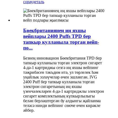
сорау
деталь
Бөекбританиянең иң яхшы
вейплары 2400 Puffs TPD бер
тапкыр кулланыла торган вейп-
по...
Безнең инновацион Бөекбритания TPD бер
тапкыр кулланыла торган электрон сигарет
4-дә-1 картриджы сезгә иң яхшы вейпинг
тәҗрибәсен тәкъдим итә, ул төрлелек һәм
уңайлык эзләүчеләр өчен эшләнгән. IVG
2400 Puff бер тапкыр кулланыла торган
электрон сигаретының иң яхшы
үзенчәлекләрен 4-дә-1 картриджлы электрон
сигарет комплектының күпкырлылыгы
белән берләштергән бу алдынгы җайланма
теләсә нинди вейпинг сөюче өчен кирәкле
әйбер.