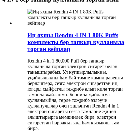
Иң яхшы Rendm 4 IN 1 80K Puffs
комплекты бер тапкыр кулланыла
торган вейплар
Rendm 4 in 1 80,000 Puff бер тапкыр
кулланыла торган электрон сигарет белән
таныштырабыз. Ул күпкырлылыкны,
уңайлылыкны һәм бай тәмне камил рәвештә
берләштерә, сезгә электрон сигареттан иң
югары сыйфатлы тәҗрибә алып килә торган
заманча җайланма. Берничә җайланма
кулланмыйча, төрле тәҗрибә эзләүче
кулланучылар өчен эшләнгән Rendm 4 in 1
электрон сигареты сезгә тәмнәрне җиңел
алыштырырга мөмкинлек бирә, электрон
сигареттан һәрвакыт яңа һәм кызыклы тәм
бирә.