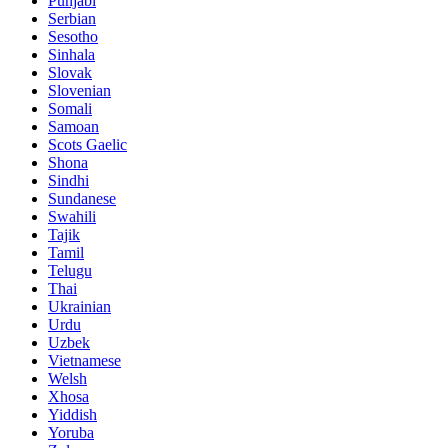
Punjabi
Serbian
Sesotho
Sinhala
Slovak
Slovenian
Somali
Samoan
Scots Gaelic
Shona
Sindhi
Sundanese
Swahili
Tajik
Tamil
Telugu
Thai
Ukrainian
Urdu
Uzbek
Vietnamese
Welsh
Xhosa
Yiddish
Yoruba