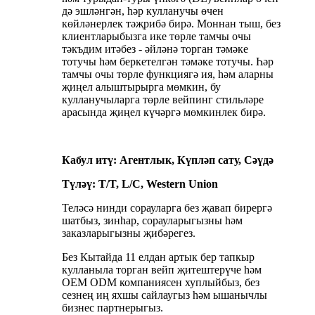
дә эшләнгән, һәр кулланучы өчен
көйләнерлек тәҗрибә бирә. Моннан тыш, без
клиентларыбызга ике төрле тамчы очы
тәкъдим итәбез - әйләнә торган тәмәке
тотучы һәм беркетелгән тәмәке тотучы. Һәр
тамчы очы төрле функциягә ия, һәм аларны
җиңел алыштырырга мөмкин, бу
кулланучыларга төрле вейпинг стильләре
арасында җиңел күчәргә мөмкинлек бирә.
Кабул итү: Агентлык, Күпләп сату, Сәүдә
Түләү: T/T, L/C, Western Union
Теләсә нинди сорауларга без җавап бирергә
шатбыз, зинһар, сорауларыгызны һәм
заказларыгызны җибәрегез.
Без Кытайда 11 елдан артык бер тапкыр
кулланыла торган вейп җитештерүче һәм
OEM ODM компаниясен хуплыйбыз, без
сезнең иң яхшы сайлаугыз һәм ышанычлы
бизнес партнерыгыз.