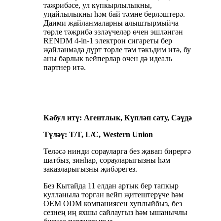
тәҗрибәсе, ул күпкырлылыкны,
уңайлылыкны һәм бай тәмне берләштерә.
Даими җайланмаларны алыштырмыйча
төрле тәҗрибә эзләүчеләр өчен эшләнгән
RENDM 4-in-1 электрон сигареты бер
җайланмада дүрт төрле тәм тәкъдим итә, бу
аны барлык вейперлар өчен дә идеаль
партнер итә.
Кабул итү: Агентлык, Күпләп сату, Сәүдә
Түләү: T/T, L/C, Western Union
Теләсә нинди сорауларга без җавап бирергә
шатбыз, зинһар, сорауларыгызны һәм
заказларыгызны җибәрегез.
Без Кытайда 11 елдан артык бер тапкыр
кулланыла торган вейп җитештерүче һәм
OEM ODM компаниясен хуплыйбыз, без
сезнең иң яхшы сайлаугыз һәм ышанычлы