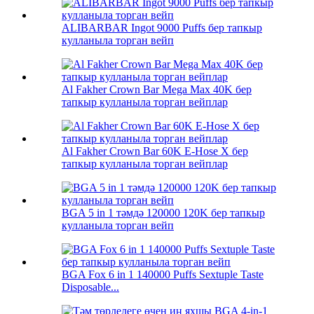
ALIBARBAR Ingot 9000 Puffs бер тапкыр
кулланыла торган вейп
Al Fakher Crown Bar Mega Max 40K бер
тапкыр кулланыла торган вейплар
Al Fakher Crown Bar 60K E-Hose X бер
тапкыр кулланыла торган вейплар
BGA 5 in 1 тәмдә 120000 120K бер тапкыр
кулланыла торган вейп
BGA Fox 6 in 1 140000 Puffs Sextuple Taste
Disposable...