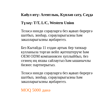
Кабул итү: Агентлык, Күпләп сату, Сәүдә
Түләү: T/T, L/C, Western Union
Теләсә нинди сорауларга без җавап бирергә
шатбыз, зинһар, сорауларыгызны һәм
заказларыгызны җибәрегез.
Без Кытайда 11 елдан артык бер тапкыр
кулланыла торган вейп җитештерүче һәм
OEM ODM компаниясен хуплыйбыз, без
сезнең иң яхшы сайлаугыз һәм ышанычлы
бизнес партнерыгыз.
Теләсә нинди сорауларга без җавап бирергә
шатбыз, зинһар, сорауларыгызны һәм
заказларыгызны җибәрегез.
MOQ 5000 данә