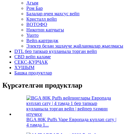
Агым
Ром Бар
Балалар өчен махсус вейп
Кристалл вейп
ВОТОФО
Никотин капчыгы
Yuото
Вейп-картридж
Электр белән эшләүче җайланмалар җыелмасы
DTL бер тапкыр кулланыла торган вейп
CBD вейп каләме
СЕКС-КУРЧАК
ХУШЫМ
Башка продуктлар
Күрсәтелгән продуктлар
BGA 80K Puffs Vape Европада күпләп сату |
4 тәмдә 1...