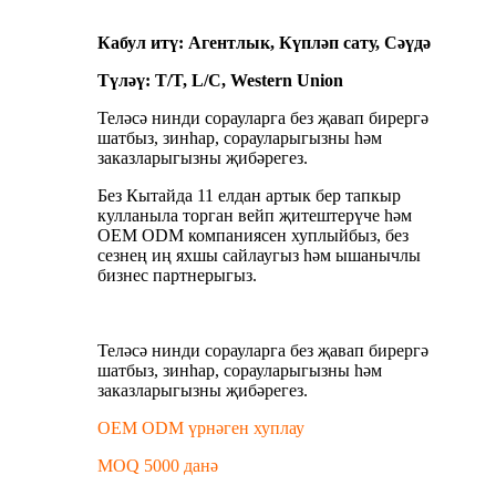
Кабул итү: Агентлык, Күпләп сату, Сәүдә
Түләү: T/T, L/C, Western Union
Теләсә нинди сорауларга без җавап бирергә
шатбыз, зинһар, сорауларыгызны һәм
заказларыгызны җибәрегез.
Без Кытайда 11 елдан артык бер тапкыр
кулланыла торган вейп җитештерүче һәм
OEM ODM компаниясен хуплыйбыз, без
сезнең иң яхшы сайлаугыз һәм ышанычлы
бизнес партнерыгыз.
Теләсә нинди сорауларга без җавап бирергә
шатбыз, зинһар, сорауларыгызны һәм
заказларыгызны җибәрегез.
OEM ODM үрнәген хуплау
MOQ 5000 данә