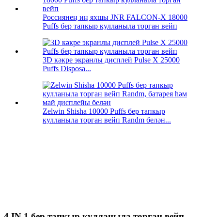
Россиянең иң яхшы JNR FALCON-X 18000
Puffs бер тапкыр кулланыла торган вейп
3D кәкре экранлы дисплей Pulse X 25000
Puffs Disposa...
Zelwin Shisha 10000 Puffs бер тапкыр
кулланыла торган вейп Randm белән...
4 IN 1 бер тапкыр кулланыла торган вейп