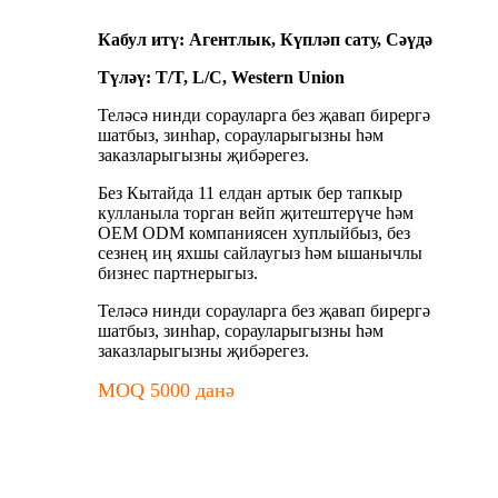
Кабул итү: Агентлык, Күпләп сату, Сәүдә
Түләү: T/T, L/C, Western Union
Теләсә нинди сорауларга без җавап бирергә
шатбыз, зинһар, сорауларыгызны һәм
заказларыгызны җибәрегез.
Без Кытайда 11 елдан артык бер тапкыр
кулланыла торган вейп җитештерүче һәм
OEM ODM компаниясен хуплыйбыз, без
сезнең иң яхшы сайлаугыз һәм ышанычлы
бизнес партнерыгыз.
Теләсә нинди сорауларга без җавап бирергә
шатбыз, зинһар, сорауларыгызны һәм
заказларыгызны җибәрегез.
MOQ 5000 данә