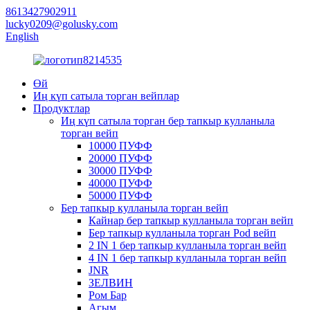
8613427902911
lucky0209@golusky.com
English
Өй
Иң күп сатыла торган вейплар
Продуктлар
Иң күп сатыла торган бер тапкыр кулланыла
торган вейп
10000 ПУФФ
20000 ПУФФ
30000 ПУФФ
40000 ПУФФ
50000 ПУФФ
Бер тапкыр кулланыла торган вейп
Кайнар бер тапкыр кулланыла торган вейп
Бер тапкыр кулланыла торган Pod вейп
2 IN 1 бер тапкыр кулланыла торган вейп
4 IN 1 бер тапкыр кулланыла торган вейп
JNR
ЗЕЛВИН
Ром Бар
Агым