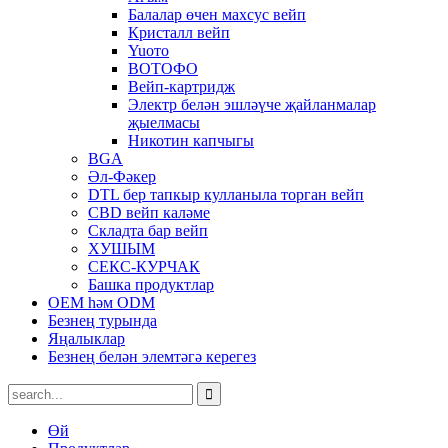
Балалар өчен махсус вейп
Кристалл вейп
Yuото
ВОТОФО
Вейп-картридж
Электр белән эшләүче җайланмалар
җыелмасы
Никотин капчыгы
BGA
Әл-Фәкер
DTL бер тапкыр кулланыла торган вейп
CBD вейп каләме
Складта бар вейп
ХУШЫМ
СЕКС-КУРЧАК
Башка продуктлар
OEM һәм ODM
Безнең турында
Яңалыклар
Безнең белән элемтәгә керегез
Өй