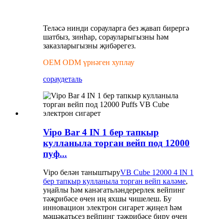
Теләсә нинди сорауларга без җавап бирергә
шатбыз, зинһар, сорауларыгызны һәм
заказларыгызны җибәрегез.
OEM ODM үрнәген хуплау
сорау
деталь
Vipo Bar 4 IN 1 бер тапкыр
кулланыла торган вейп под 12000
пуф...
Vipo белән таныштыру
VB Cube 12000 4 IN 1
бер тапкыр кулланыла торган вейп каләме
,
уңайлы һәм канәгатьләндерерлек вейпинг
тәҗрибәсе өчен иң яхшы чишелеш. Бу
инновацион электрон сигарет җиңел һәм
мәшәкатьсез вейпинг тәҗрибәсе бирү өчен