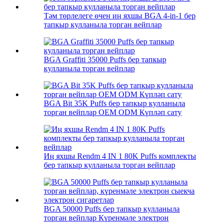
Тәм төрлелеге өчен иң яхшы BGA 4-in-1 бер
тапкыр кулланыла торган вейплар
BGA Graffiti 35000 Puffs бер тапкыр
кулланыла торган вейплар
BGA Bit 35K Puffs бер тапкыр кулланыла
торган вейплар OEM ODM Күпләп сату
Иң яхшы Rendm 4 IN 1 80K Puffs комплекты
бер тапкыр кулланыла торган вейплар
BGA 50000 Puffs бер тапкыр кулланыла
торган вейплар Күренмәле электрон