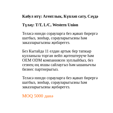
Кабул итү: Агентлык, Күпләп сату, Сәүдә
Түләү: T/T, L/C, Western Union
Теләсә нинди сорауларга без җавап бирергә
шатбыз, зинһар, сорауларыгызны һәм
заказларыгызны җибәрегез.
Без Кытайда 11 елдан артык бер тапкыр
кулланыла торган вейп җитештерүче һәм
OEM ODM компаниясен хуплыйбыз, без
сезнең иң яхшы сайлаугыз һәм ышанычлы
бизнес партнерыгыз.
Теләсә нинди сорауларга без җавап бирергә
шатбыз, зинһар, сорауларыгызны һәм
заказларыгызны җибәрегез.
MOQ 5000 данә