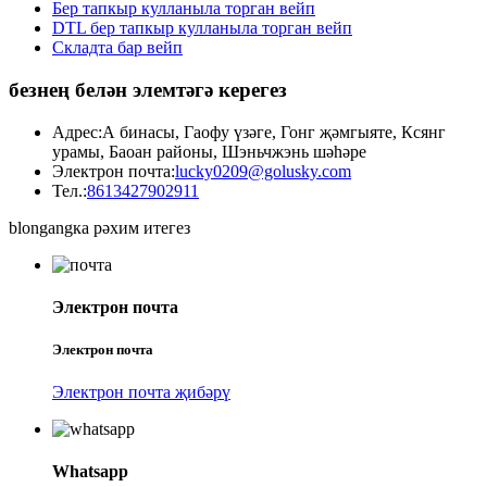
Бер тапкыр кулланыла торган вейп
DTL бер тапкыр кулланыла торган вейп
Складта бар вейп
безнең белән элемтәгә керегез
Адрес:
А бинасы, Гаофу үзәге, Гонг җәмгыяте, Ксянг
урамы, Баоан районы, Шэньчжэнь шәһәре
Электрон почта:
lucky0209@golusky.com
Тел.:
8613427902911
blongangка рәхим итегез
Электрон почта
Электрон почта
Электрон почта җибәрү
Whatsapp