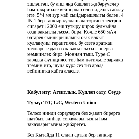
эшләнгән, бу аны яңа башлап җибәрүчеләр
һәм тәҗрибәле вейперлар өчен идеаль сайлау
итә. 5*4 мл зур май сыйдырышлыгы белән, 4
IN 1 бер тапкыр кулланыла торган электрон
сигарет 12000 еш тутыру кирәк булмыйча
озак вакытлы ләззәт бирә. Көчле 650 мАч
батарея сыйдырышлыгы озак вакыт
куллануны гарантияли, бу сезгә яраткан
тәмнәрегездән озак вакыт ләззәтләнергә
мөмкинлек бирә. Моннан тыш, Type-C
зарядка функциясе тиз һәм нәтиҗәле зарядка
тәэмин итә, шуңа күрә сез тиз арада
вейпингка кайта аласыз.
Кабул итү: Агентлык, Күпләп сату, Сәүдә
Түләү: T/T, L/C, Western Union
Теләсә нинди сорауларга без җавап бирергә
шатбыз, зинһар, сорауларыгызны һәм
заказларыгызны җибәрегез.
Без Кытайда 11 елдан артык бер тапкыр