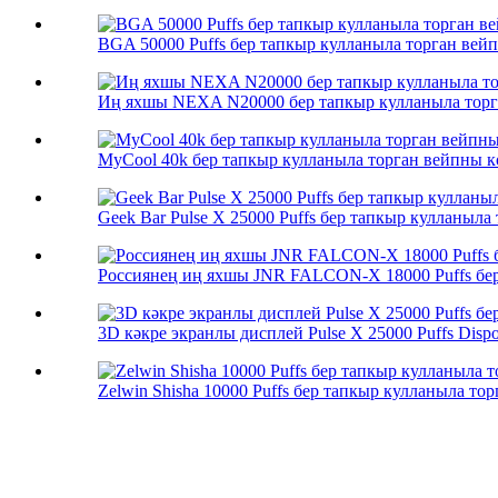
BGA 50000 Puffs бер тапкыр кулланыла торган вейп 
Иң яхшы NEXA N20000 бер тапкыр кулланыла торга
MyCool 40k бер тапкыр кулланыла торган вейпны көй
Geek Bar Pulse X 25000 Puffs бер тапкыр кулланыла
Россиянең иң яхшы JNR FALCON-X 18000 Puffs бер
3D кәкре экранлы дисплей Pulse X 25000 Puffs Dispos
Zelwin Shisha 10000 Puffs бер тапкыр кулланыла тор