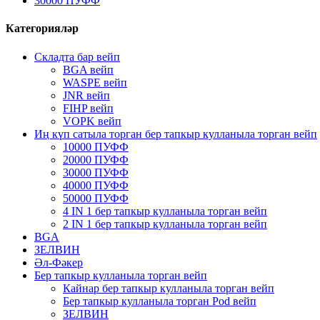
30000 ПУФФ
Категорияләр
Складта бар вейп
BGA вейп
WASPE вейп
JNR вейп
FIHP вейп
VOPK вейп
Иң күп сатыла торган бер тапкыр кулланыла торган вейп
10000 ПУФФ
20000 ПУФФ
30000 ПУФФ
40000 ПУФФ
50000 ПУФФ
4 IN 1 бер тапкыр кулланыла торган вейп
2 IN 1 бер тапкыр кулланыла торган вейп
BGA
ЗЕЛВИН
Әл-Фәкер
Бер тапкыр кулланыла торган вейп
Кайнар бер тапкыр кулланыла торган вейп
Бер тапкыр кулланыла торган Pod вейп
ЗЕЛВИН