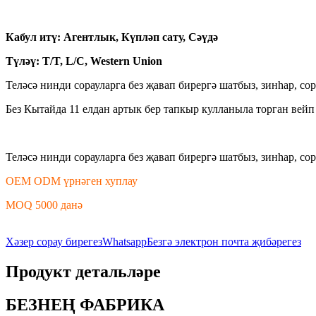
Кабул итү: Агентлык, Күпләп сату, Сәүдә
Түләү: T/T, L/C, Western Union
Теләсә нинди сорауларга без җавап бирергә шатбыз, зинһар, с
Без Кытайда 11 елдан артык бер тапкыр кулланыла торган ве
Теләсә нинди сорауларга без җавап бирергә шатбыз, зинһар, с
OEM ODM үрнәген хуплау
MOQ 5000 данә
Хәзер сорау бирегез
Whatsapp
Безгә электрон почта җибәрегез
Продукт детальләре
БЕЗНЕҢ ФАБРИКА