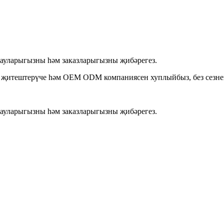
орауларыгызны һәм заказларыгызны җибәрегез.
йп җитештерүче һәм OEM ODM компаниясен хуплыйбыз, без сезн
орауларыгызны һәм заказларыгызны җибәрегез.