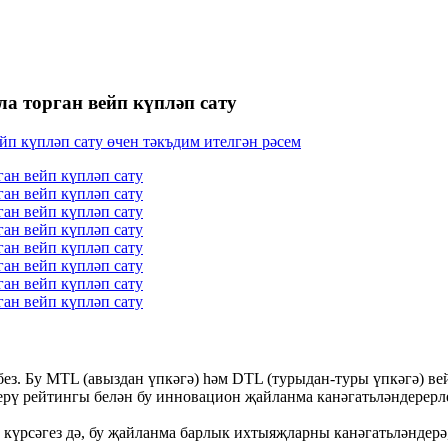
ла торган вейп күпләп сату
тәбез. Бу MTL (авыздан үпкәгә) һәм DTL (турыдан-туры үпкәгә) 
ерү рейтингы белән бу инновацион җайланма канәгатьләндерерле
 күрсәгез дә, бу җайланма барлык ихтыяҗларны канәгатьләндерә,