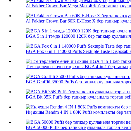
Al Fakher Crown Bar Mega Max 40K бер тапкыр кул
Al Fakher Crown Bar 60K E-Hose X бер тапкыр кулл
BGA 5 in 1 тәмдә 120000 120K бер тапкыр кулланыл
BGA Fox 6 in 1 140000 Puffs Sextuple Taste Disposable
Тәм төрлелеге өчен иң яхшы BGA 4-in-1 бер тапкыр
BGA Graffiti 35000 Puffs бер тапкыр кулланыла тор
BGA Bit 35K Puffs бер тапкыр кулланыла торган 
Иң яхшы Rendm 4 IN 1 80K Puffs комплекты бер та
BGA 50000 Puffs бер тапкыр кулланыла торган вейп