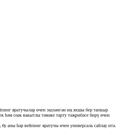
вейпинг яратучылар өчен эшләнгән иң яхшы бер тапкыр
к һәм озак вакытлы тәмәке тарту тәҗрибәсе бирү өчен
 бу аны һәр вейпинг яратучы өчен универсаль сайлау итә.