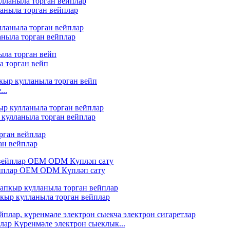
ланыла торган вейплар
аныла торган вейплар
а торган вейп
...
 кулланыла торган вейплар
ган вейплар
вейплар OEM ODM Күпләп сату
пкыр кулланыла торган вейплар
лар Күренмәле электрон сыеклык...