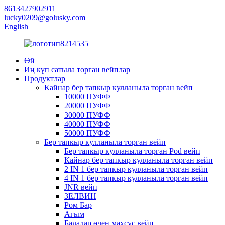
8613427902911
lucky0209@golusky.com
English
Өй
Иң күп сатыла торган вейплар
Продуктлар
Кайнар бер тапкыр кулланыла торган вейп
10000 ПУФФ
20000 ПУФФ
30000 ПУФФ
40000 ПУФФ
50000 ПУФФ
Бер тапкыр кулланыла торган вейп
Бер тапкыр кулланыла торган Pod вейп
Кайнар бер тапкыр кулланыла торган вейп
2 IN 1 бер тапкыр кулланыла торган вейп
4 IN 1 бер тапкыр кулланыла торган вейп
JNR вейп
ЗЕЛВИН
Ром Бар
Агым
Балалар өчен махсус вейп