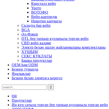
Кристалл вейп
Yuото
ВОТОФО
Вейп-картридж
Никотин капчыгы
Складта бар вейп
BGA
Әл-Фәкер
DTL бер тапкыр кулланыла торган вейп
CBD вейп каләме
Электр белән эшләү җайланмалары комплектлары
ХУШЫМ
СЕКС КУКЛАГЫ
Башка продуктлар
OEM һәм ODM
Безнең турында
Яңалыклар
Безнең белән элемтәгә керегез
Өй
Продуктлар
Иң күп сатыла торган бер тапкыр кулланыла торган вейп