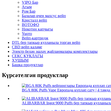
VIPO Бар
Агым
Ром Бар
Балалар өчен махсус вейп
Кристалл вейп
ВОТОФО
Никотин капчыгы
Yuото
Вейп-картридж
DTL бер тапкыр кулланыла торган вейп
CBD вейп каләме
Электр белән эшләү җайланмалары комплектлары
СЕКС КУКЛАГЫ
ХУШЫМ
Башка продуктлар
Күрсәтелгән продуктлар
BGA 80K Puffs Vape Европада күпләп сату | 4 тәмдә 1
ALIBARBAR Ingot 9000 Puffs бер тапкыр кулланыла