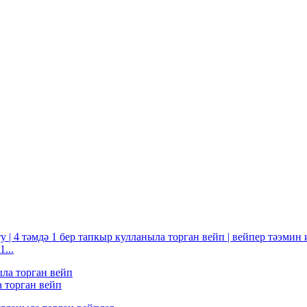
...
 торган вейп