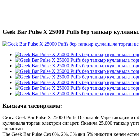
Geek Bar Pulse X 25000 Puffs бер тапкыр кулланы
Кыскача тасвирлама:
Сезгә Geek Bar Pulse X 25000 Puffs Disposable Vape тәкъдим и
кулланыла торган электрон сигарет. Якынча 25,000 тапкыр үпт
эшләнгән.
The Geek Bar Pulse Сез 0%, 2%, 3% яки 5% никотин көчен өстен