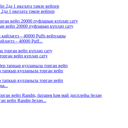
2дә 1 икеләтә тәмле вейпер
н вейп 20000 пуфларын күпләп сату
ләгез – 40000 Puff...
 торган вейп күпләп сату
 тапкыр кулланыла торган вейп
a...
ган вейп Randm белән...